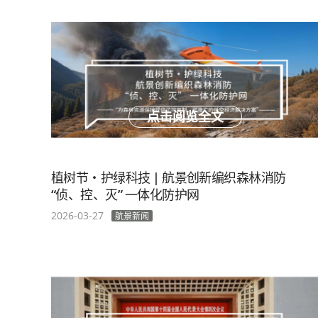
点击阅览全文
植树节・护绿科技 | 航景创新编织森林消防
“侦、控、灭” 一体化防护网
2026-03-27
航景新闻