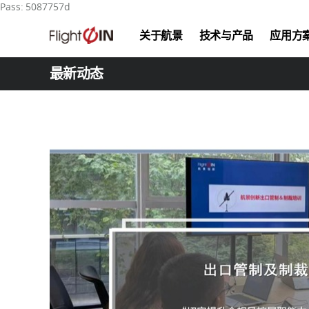
Pass: 5087757d
关于航景
技术与产品
应用方
公司简介
核心技术
森林消防系统
最新动态
产业布局
混动倾转旋翼V/STOL
物资投送系统
研产能力
无人直升机
应急通信系统
复合翼无人机
医疗救援系统
标准化载荷配件