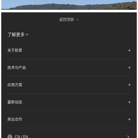
返回顶部
了解更多 >
关于航景
技术与产品
公司简介
产业布局
应用方案
核心技术
研产能力
混动倾转旋翼V/STOL
最新动态
森林消防系统解决方案
无人直升机
物资投送系统解决方案
商业合作
复合翼无人机
航景新闻
应急通信系统解决方案
标准化载荷配件
展会新闻
CN / EN
医疗救援系统解决方案