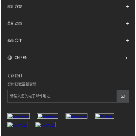
产业布局
应用方案
核心技术
研产能力
混动倾转旋翼V/STOL
最新动态
森林消防系统解决方案
无人直升机
物资投送系统解决方案
商业合作
复合翼无人机
航景新闻
应急通信系统解决方案
标准化载荷配件
展会新闻
CN / EN
医疗救援系统解决方案
联系我们
订阅我们
实时获取最新更新