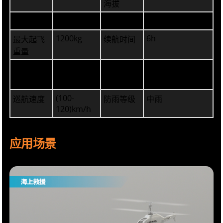
海拔
2.4m
6000m
高度
实用升限
1200kg
6h
最大起飞
续航时间
重量
500kg
最大任务
抗风等级
6级（起降）/7级
载荷
(飞行)
(100-
巡航速度
防雨等级
中雨
120)km/h
应用场景